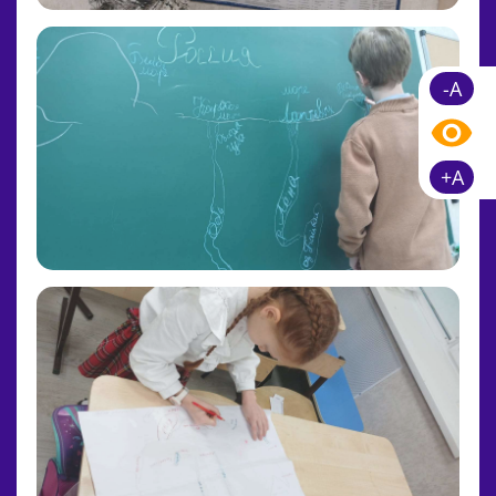
-A
+A