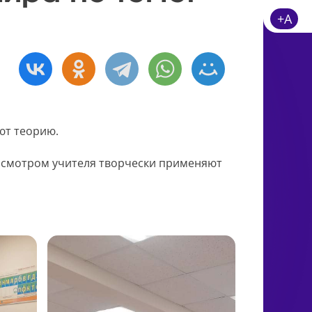
+A
ают теорию.
рисмотром учителя творчески применяют