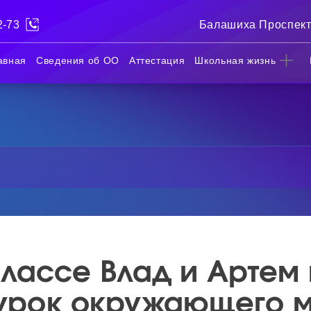
2-73
Балашиха Проспект
авная
Сведения об ОО
Аттестация
Школьная жизнь
 классе Влад и Артем
урок окружающего м