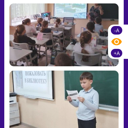
-A
+A