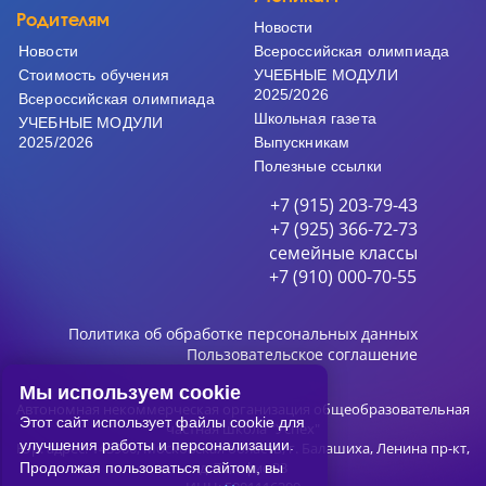
Родителям
Новости
Новости
Всероссийская олимпиада
Cтоимость обучения
УЧЕБНЫЕ МОДУЛИ
2025/2026
Всероссийская олимпиада
Школьная газета
УЧЕБНЫЕ МОДУЛИ
2025/2026
Выпускникам
Полезные ссылки
+7 (915) 203-79-43
+7 (925) 366-72-73
семейные классы
+7 (910) 000-70-55
Политика об обработке персональных данных
Пользовательское соглашение
Мы используем cookie
Автономная некоммерческая организация общеобразовательная
Этот сайт использует файлы cookie для
частная школа "Успех"
улучшения работы и персонализации.
Юр. адрес: 143900, Московская область, г. Балашиха, Ленина пр-кт,
д. 75, офис 33
Продолжая пользоваться сайтом, вы