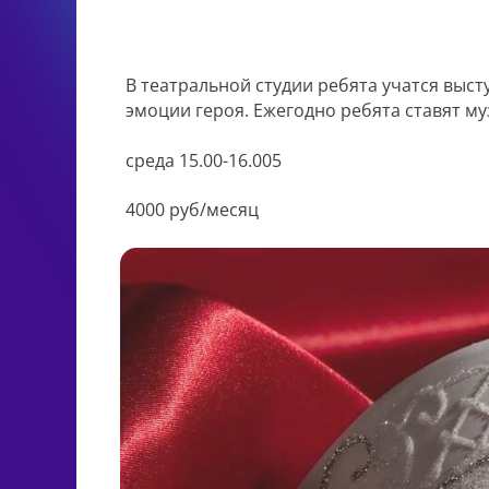
В театральной студии ребята учатся выс
эмоции героя. Ежегодно ребята ставят м
среда 15.00-16.005
4000 руб/месяц